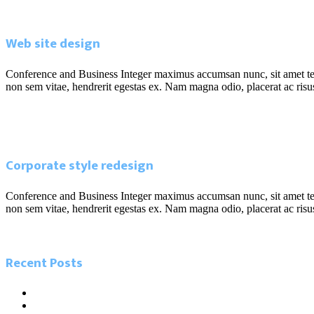
June 10, 2019
Web site design
Conference and Business Integer maximus accumsan nunc, sit amet tempor
non sem vitae, hendrerit egestas ex. Nam magna odio, placerat ac risus 
Read more
June 10, 2019
Corporate style redesign
Conference and Business Integer maximus accumsan nunc, sit amet tempor
non sem vitae, hendrerit egestas ex. Nam magna odio, placerat ac risus 
Read more
Recent Posts
5.26.21 Miami Today. Local influencers leading the charge in
5.23.21 Miami Herald. As Miamians go back to work, new ‘digi