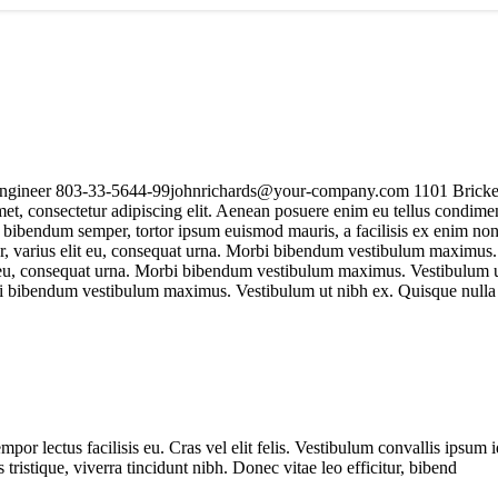
: Engineer 803-33-5644-99johnrichards@your-company.com 1101 Bricke
, consectetur adipiscing elit. Aenean posuere enim eu tellus condiment
e bibendum semper, tortor ipsum euismod mauris, a facilisis ex enim non 
rius elit eu, consequat urna. Morbi bibendum vestibulum maximus. Vest
eu, consequat urna. Morbi bibendum vestibulum maximus. Vestibulum ut nib
i bibendum vestibulum maximus. Vestibulum ut nibh ex. Quisque nulla ant
 lectus facilisis eu. Cras vel elit felis. Vestibulum convallis ipsum i
tristique, viverra tincidunt nibh. Donec vitae leo efficitur, bibend